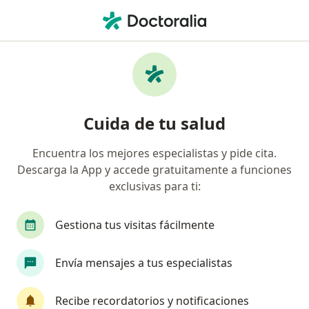
Men
Gripe • Duitama, Boyacá
Filtros
• 1
Seguro
Mapa
Especialistas en Gripe en Duitama
Cuida de tu salud
Encuentra los mejores especialistas y pide cita.
¿Qué especialidad estás buscando?
Descarga la App y accede gratuitamente a funciones
Médico general
Medico alternativo
exclusivas para ti:
Gestiona tus visitas fácilmente
Envía mensajes a tus especialistas
Recibe recordatorios y notificaciones