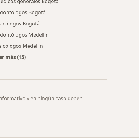
édicos generales Bogotá
dontólogos Bogotá
sicólogos Bogotá
dontólogos Medellín
sicólogos Medellín
er más (15)
Más en esta categoría: Especialistas más solicitados
informativo y en ningún caso deben