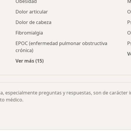
Obesidad
M
Dolor articular
O
Dolor de cabeza
P
Fibromialgia
O
EPOC (enfermedad pulmonar obstructiva
P
crónica)
V
iudad
Ver más (15)
Más en esta categoría: Otras enfermedades
ia, especialmente preguntas y respuestas, son de carácter 
to médico.