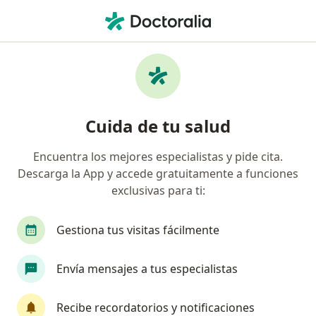
Men
Hemorragia Digestiva Baja • Ibagué, Tolima
Filtros
• 1
Mapa
Especialistas en Hemorragia digestiva baja
Cuida de tu salud
en Ibagué
Encuentra los mejores especialistas y pide cita.
Descarga la App y accede gratuitamente a funciones
¿Qué especialidad estás buscando?
exclusivas para ti:
Cirujano general
Gestiona tus visitas fácilmente
Envía mensajes a tus especialistas
Recibe recordatorios y notificaciones