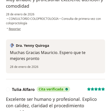
comodidad
28 de enero de 2026
•
CONSULTORIO COLOPROCTOLOGIA
•
Consulta de primera vez con
coloproctología
en opinión del usuario Mauricio mejias
•
Reportar
Dra. Yenny Quiroga
Muchas Gracias Mauricio. Espero que te
mejores pronto
28 de enero de 2026
Tulia Alfaro
Cita verificada
T
Excelente ser humano y profesional. Explico
con calidez, claridad el procedimiento