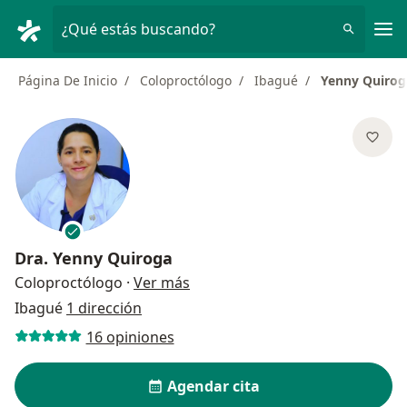
Men
¿Qué estás buscando?
Página De Inicio
Coloproctólogo
Ibagué
Yenny Quirog
Dra.
Yenny Quiroga
sobre las especializaciones
Coloproctólogo
·
Ver más
Ibagué
1 dirección
16 opiniones
Agendar cita