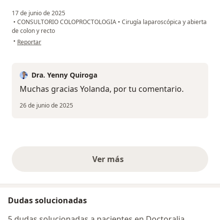
17 de junio de 2025
•
CONSULTORIO COLOPROCTOLOGIA
•
Cirugía laparoscópica y abierta
de colon y recto
en opinión del usuario Yolanda
•
Reportar
Dra. Yenny Quiroga
Muchas gracias Yolanda, por tu comentario.
26 de junio de 2025
Ver más
opiniones anteriores
Dudas solucionadas
5 dudas solucionadas a pacientes en Doctoralia