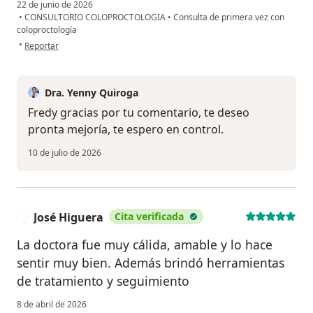
22 de junio de 2026
•
CONSULTORIO COLOPROCTOLOGIA
•
Consulta de primera vez con
coloproctología
en opinión del usuario Fredy
•
Reportar
Dra. Yenny Quiroga
Fredy gracias por tu comentario, te deseo
pronta mejoría, te espero en control.
10 de julio de 2026
José Higuera
Cita verificada
J
La doctora fue muy cálida, amable y lo hace
sentir muy bien. Además brindó herramientas
de tratamiento y seguimiento
8 de abril de 2026