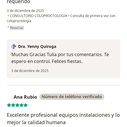
requerido
3 de diciembre de 2025
•
CONSULTORIO COLOPROCTOLOGIA
•
Consulta de primera vez con
coloproctología
en opinión del usuario Tulia Alfaro
•
Reportar
Dra. Yenny Quiroga
Muchas Gracias Tulia por tus comentarios. Te
espero en control. Felices fiestas.
3 de diciembre de 2025
Ana Rubio
Número de teléfono verificado
A
Excelente profesional equipos instalaciones y lo
mejor la calidad humana