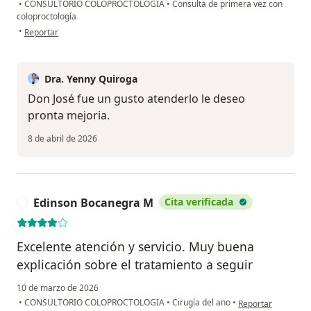
•
CONSULTORIO COLOPROCTOLOGIA
•
Consulta de primera vez con
coloproctología
en opinión del usuario José Higuera
•
Reportar
Dra. Yenny Quiroga
Don José fue un gusto atenderlo le deseo
pronta mejoria.
8 de abril de 2026
Edinson Bocanegra M
Cita verificada
E
Excelente atención y servicio. Muy buena
explicación sobre el tratamiento a seguir
10 de marzo de 2026
en opinión del us
•
CONSULTORIO COLOPROCTOLOGIA
•
Cirugía del ano
•
Reportar