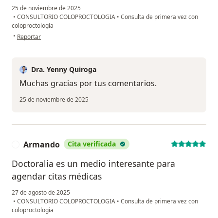
25 de noviembre de 2025
•
CONSULTORIO COLOPROCTOLOGIA
•
Consulta de primera vez con
coloproctología
en opinión del usuario Ana Rubio
•
Reportar
Dra. Yenny Quiroga
Muchas gracias por tus comentarios.
25 de noviembre de 2025
Armando
Cita verificada
A
Doctoralia es un medio interesante para
agendar citas médicas
27 de agosto de 2025
•
CONSULTORIO COLOPROCTOLOGIA
•
Consulta de primera vez con
coloproctología