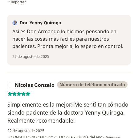
en opinión del usuario Armando
•
Reportar
Dra. Yenny Quiroga
Asi es Don Armando lo hicimos pensando en
hacer las cosas más faciles para nuestros
pacientes. Pronta mejoria, lo espero en control.
27 de agosto de 2025
Nicolas Gonzalo
Número de teléfono verificado
N
Simplemente es la mejor! Me sentí tan cómodo
siendo paciente de la doctora Yenny Quiroga.
Realmente recomendable!
22 de agosto de 2025
en opinión del usu
•
CONSULTORIO COLOPROCTOLOGIA
•
Cirugía del ano
•
Reportar