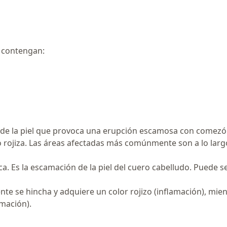
e contengan:
ón de la piel que provoca una erupción escamosa con come
o rojiza. Las áreas afectadas más comúnmente son a lo largo 
ica. Es la escamación de la piel del cuero cabelludo. Puede
cente se hincha y adquiere un color rojizo (inflamación), mie
amación).