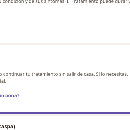
 condición y de sus síntomas. El Tratamiento puede durar v
continuar tu tratamiento sin salir de casa. Si lo necesitas,
al.
unciona?
caspa)