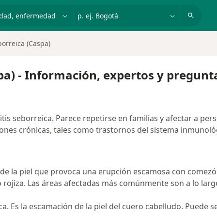
dad, enfermedad o nombre
p. ej. Bogotá
borreica (Caspa)
pa) - Información, expertos y pregunt
tis seborreica. Parece repetirse en familias y afectar a per
ones crónicas, tales como trastornos del sistema inmunológ
ón de la piel que provoca una erupción escamosa con come
o rojiza. Las áreas afectadas más comúnmente son a lo largo 
ica. Es la escamación de la piel del cuero cabelludo. Puede