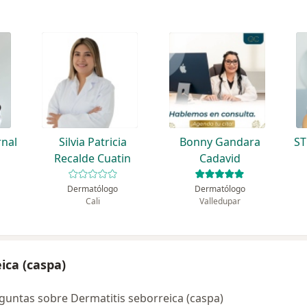
rnal
Silvia Patricia
Bonny Gandara
S
Recalde Cuatin
Cadavid
Dermatólogo
Dermatólogo
Cali
Valledupar
ica (caspa)
untas sobre Dermatitis seborreica (caspa)