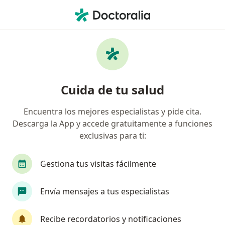
Men
¿Qué estás buscando?
Página De Inicio
Enfermedades
Lunares
Lunares - Información, expertos
Cuida de tu salud
y preguntas frecuentes
Encuentra los mejores especialistas y pide cita.
Causas
Descarga la App y accede gratuitamente a funciones
exclusivas para ti:
Los lunares benignos pueden desarrollarse debido a
la acumulación excesiva de melanocitos. En casos
raros, el lunar benigno, especialmente el que es
Gestiona tus visitas fácilmente
grande y variado, puede convertirse en un lunar
atípico.
Envía mensajes a tus especialistas
Definición
Recibe recordatorios y notificaciones