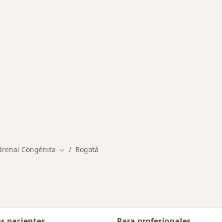
rmedades en Bogotá
drenal Congénita
Bogotá
Cambiar de ciudad
os pacientes
Para profesionales