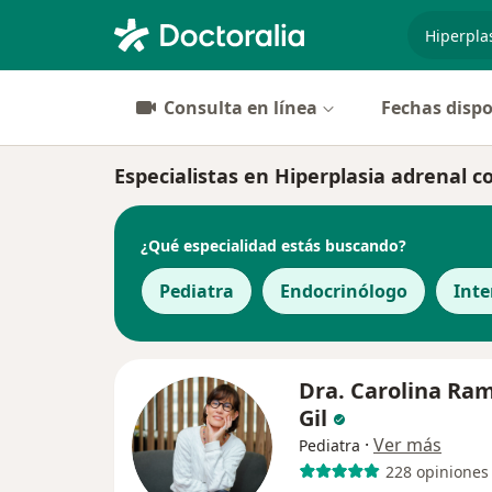
especiali
Consulta en línea
Fechas dispo
Especialistas en Hiperplasia adrenal 
¿Qué especialidad estás buscando?
Pediatra
Endocrinólogo
Inte
Dra. Carolina Ram
Gil
·
Ver más
Pediatra
228 opiniones