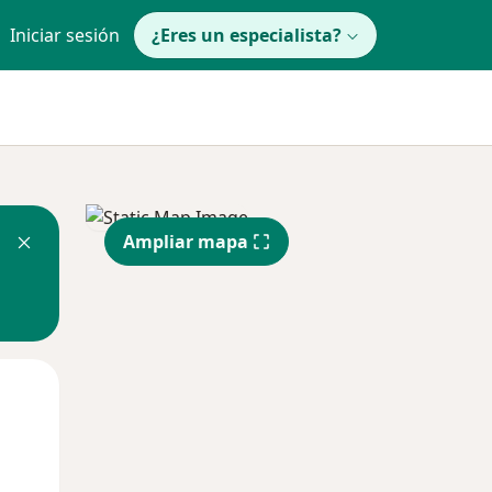
Iniciar sesión
¿Eres un especialista?
Ampliar mapa
Jue
Vie
Sáb
13 Ago
14 Ago
15 Ago