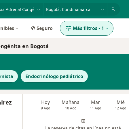
dad, enfermedad o nombre
p. ej. Bogotá
nibles
Seguro
Más filtros
•
1
congénita en Bogotá
rnista
Endocrinólogo pediátrico
irez
Hoy
Mañana
Mar
Mié
9 Ago
10 Ago
11 Ago
12 Ago
La reserva de citas en línea no está