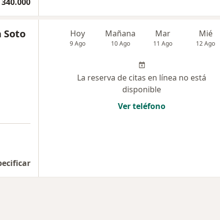
 340.000
a Soto
Hoy
Mañana
Mar
Mié
9 Ago
10 Ago
11 Ago
12 Ago
La reserva de citas en línea no está
disponible
Ver teléfono
pecificar