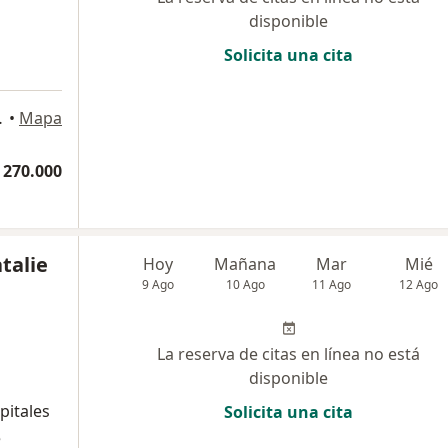
disponible
Solicita una cita
a
orio 505, Bogotá
•
Mapa
 270.000
talie
Hoy
Mañana
Mar
Mié
9 Ago
10 Ago
11 Ago
12 Ago
La reserva de citas en línea no está
disponible
pitales
Solicita una cita
e