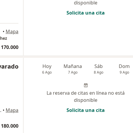
disponible
Solicita una cita
•
Mapa
chez
 170.000
varado
Hoy
Mañana
Sáb
Dom
6 Ago
7 Ago
8 Ago
9 Ago
La reserva de citas en línea no está
disponible
ultorio 906, Bogotá
•
Mapa
Solicita una cita
 180.000