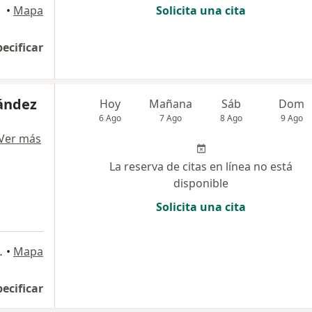
•
Mapa
Solicita una cita
pecificar
ández
Hoy
Mañana
Sáb
Dom
6 Ago
7 Ago
8 Ago
9 Ago
Ver más
La reserva de citas en línea no está
disponible
Solicita una cita
io 407, Bogotá
•
Mapa
pecificar