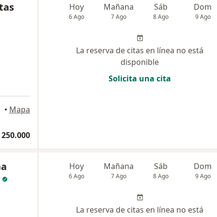
tas
Hoy
Mañana
Sáb
Dom
6 Ago
7 Ago
8 Ago
9 Ago
La reserva de citas en línea no está
disponible
Solicita una cita
Bogotá
•
Mapa
 250.000
na
Hoy
Mañana
Sáb
Dom
6 Ago
7 Ago
8 Ago
9 Ago
La reserva de citas en línea no está