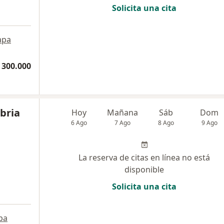
Solicita una cita
apa
 300.000
bria
Hoy
Mañana
Sáb
Dom
6 Ago
7 Ago
8 Ago
9 Ago
La reserva de citas en línea no está
disponible
Solicita una cita
pa