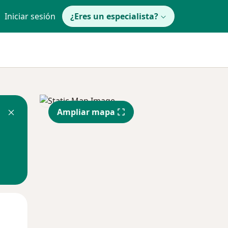
Iniciar sesión
¿Eres un especialista?
Ampliar mapa
Lun
Mar
Mié
10 Ago
11 Ago
12 Ago