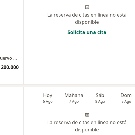
La reserva de citas en línea no está
disponible
Solicita una cita
Consultorio Presencial Dra. Jessica Andrea Cuervo Martínez
 200.000
Hoy
Mañana
Sáb
Dom
6 Ago
7 Ago
8 Ago
9 Ago
La reserva de citas en línea no está
disponible