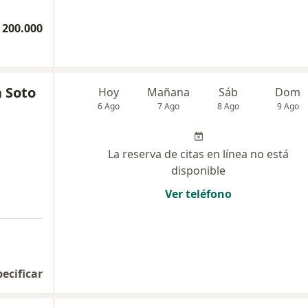
 200.000
a Soto
Hoy
Mañana
Sáb
Dom
6 Ago
7 Ago
8 Ago
9 Ago
La reserva de citas en línea no está
disponible
Ver teléfono
pecificar