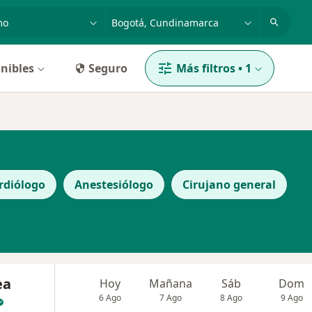
dad, enfermedad o nombre
p. ej. Bogotá
nibles
Seguro
Más filtros
•
1
rdiólogo
Anestesiólogo
Cirujano general
ea
Hoy
Mañana
Sáb
Dom
6 Ago
7 Ago
8 Ago
9 Ago