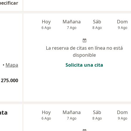
pecificar
Hoy
Mañana
Sáb
Dom
6 Ago
7 Ago
8 Ago
9 Ago
La reserva de citas en línea no está
disponible
•
Mapa
Solicita una cita
 275.000
ata
Hoy
Mañana
Sáb
Dom
6 Ago
7 Ago
8 Ago
9 Ago