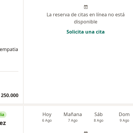
La reserva de citas en línea no está
disponible
Solicita una cita
 empatia
a
 250.000
Hoy
Mañana
Sáb
Dom
ia
6 Ago
7 Ago
8 Ago
9 Ago
ez