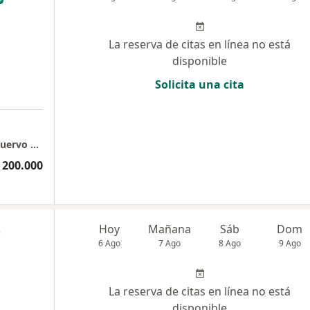
La reserva de citas en línea no está
disponible
Solicita una cita
Consultorio Presencial Dra. Jessica Andrea Cuervo Martínez
 200.000
s
Hoy
Mañana
Sáb
Dom
6 Ago
7 Ago
8 Ago
9 Ago
La reserva de citas en línea no está
disponible