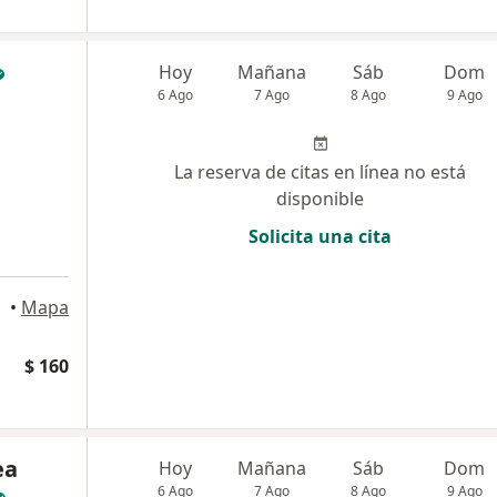
Hoy
Mañana
Sáb
Dom
6 Ago
7 Ago
8 Ago
9 Ago
La reserva de citas en línea no está
disponible
Solicita una cita
•
Mapa
$ 160
ea
Hoy
Mañana
Sáb
Dom
6 Ago
7 Ago
8 Ago
9 Ago