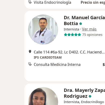
Visita Endocrinología
Precio sin es
Dr. Manuel García
Bottia
·
Ver más
Internista
75 opiniones
Calle 114 #6a-92. Lc D402. C.C. Hacienda Santa Barbara, Bogotá
IPS CARDIOTEAM
Consulta Medicina Interna
$
Dra. Mayerly Zap
Rodriguez
Internista, Endocrinólogo