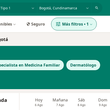
dad, enfermedad o nombre
p. ej. Bogotá
nibles
Seguro
Más filtros
•
1
gotá
pecialista en Medicina Familiar
Dermatólogo
nda
Hoy
Mañana
Sáb
Dom
6 Ago
7 Ago
8 Ago
9 Ago