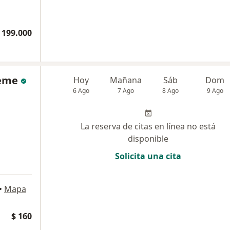
 199.000
neme
Hoy
Mañana
Sáb
Dom
6 Ago
7 Ago
8 Ago
9 Ago
La reserva de citas en línea no está
disponible
Solicita una cita
•
Mapa
$ 160