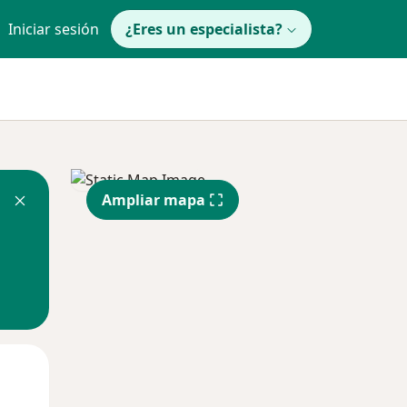
Iniciar sesión
¿Eres un especialista?
Ampliar mapa
Lun
Mar
Mié
10 Ago
11 Ago
12 Ago