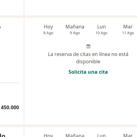
o
Hoy
Mañana
Lun
Mar
8 Ago
9 Ago
10 Ago
11 Ago
La reserva de citas en línea no está
disponible
Solicita una cita
 450.000
do
Hoy
Mañana
Lun
Mar