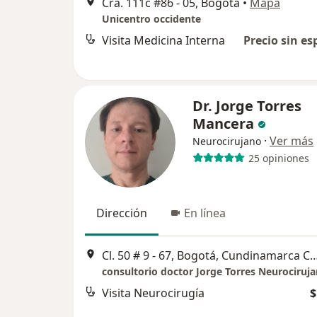
Cra. 111c #86 - 05, Bogotá
•
Mapa
Unicentro occidente
Visita Medicina Interna
Precio sin es
Dr. Jorge Torres
Mancera
·
Ver más
Neurocirujano
25 opiniones
Dirección
En línea
Cl. 50 # 9 - 67, Bogotá, Cundinamarca Consulto
consultorio doctor Jorge Torres Neurociruj
Visita Neurocirugía
$