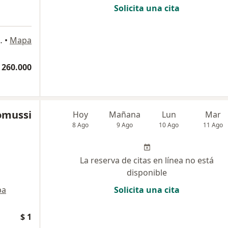
Solicita una cita
rrio El Lago, Bogotá
•
Mapa
 260.000
omussi
Hoy
Mañana
Lun
Mar
8 Ago
9 Ago
10 Ago
11 Ago
La reserva de citas en línea no está
disponible
pa
Solicita una cita
$ 1