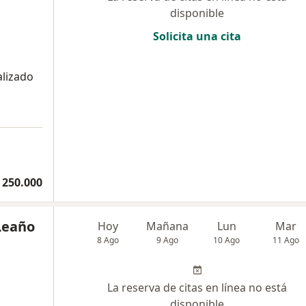
disponible
Solicita una cita
alizado
a
 250.000
Leaño
Hoy
Mañana
Lun
Mar
8 Ago
9 Ago
10 Ago
11 Ago
La reserva de citas en línea no está
disponible