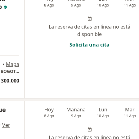
o
8 Ago
9 Ago
10 Ago
11 Ago
La reserva de citas en línea no está
disponible
Solicita una cita
•
Mapa
CONSULTA PRIVADA. CLINICA REINA SOFIA. BOGOTA COLOMBIA
 300.000
ue
Hoy
Mañana
Lun
Mar
8 Ago
9 Ago
10 Ago
11 Ago
·
Ver
La reserva de citas en línea no está