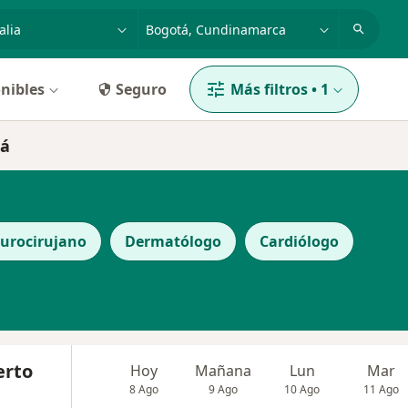
dad, enfermedad o nombre
p. ej. Bogotá
nibles
Seguro
Más filtros
•
1
tá
urocirujano
Dermatólogo
Cardiólogo
erto
Hoy
Mañana
Lun
Mar
8 Ago
9 Ago
10 Ago
11 Ago