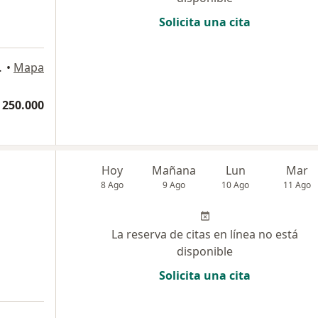
Solicita una cita
a
28, Bogotá
•
Mapa
 250.000
Hoy
Mañana
Lun
Mar
8 Ago
9 Ago
10 Ago
11 Ago
La reserva de citas en línea no está
disponible
Solicita una cita
a