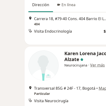
Dirección
En línea
Carrera 18, #79-40 Cons. 404 Ba
404
Visita Endocrinología
$
Karen Lorena Jac
Alzate
·
Ver más
Neurocirujana
Transversal 85G # 24F - 17, Bogotá
•
Ma
Particular
Visita Neurocirugía