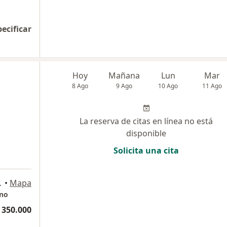
pecificar
Hoy
Mañana
Lun
Mar
8 Ago
9 Ago
10 Ago
11 Ago
La reserva de citas en línea no está
disponible
Solicita una cita
rio 317, Bogotá
•
Mapa
ano
 350.000