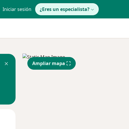
Iniciar sesión
¿Eres un especialista?
Ampliar mapa
Mié
Jue
Vie
12 Ago
13 Ago
14 Ago