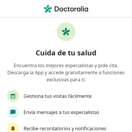
Men
Hiperplasia Prostática Benigna • Pereira, Risaralda
Filtros
• 1
Seguro
Mapa
Especialistas en Hiperplasia prostática
Cuida de tu salud
benigna en Pereira
Encuentra los mejores especialistas y pide cita.
Descarga la App y accede gratuitamente a funciones
¿Qué especialidad estás buscando?
exclusivas para ti:
Urólogo
Sexólogo
Gestiona tus visitas fácilmente
Envía mensajes a tus especialistas
Recibe recordatorios y notificaciones