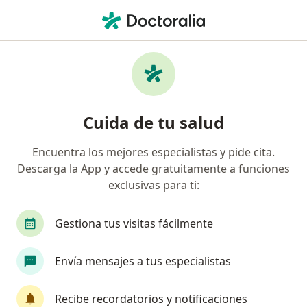
Men
Hidrocele Varicocele • Pereira, Risaralda
Filtros
• 1
Seguro
Mapa
Especialistas en Hidrocele/Varicocele en
Cuida de tu salud
Pereira
Encuentra los mejores especialistas y pide cita.
Descarga la App y accede gratuitamente a funciones
¿Qué especialidad estás buscando?
exclusivas para ti:
Urólogo
Sexólogo
Oncólogo
Cardiól
Gestiona tus visitas fácilmente
Envía mensajes a tus especialistas
Recibe recordatorios y notificaciones