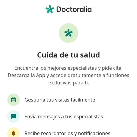
Men
Hipertensión Maligna • Cota, Cundinamarca
Filtros
• 1
Seguro
Mapa
Especialistas en Hipertensión maligna en
Cuida de tu salud
Cota
Encuentra los mejores especialistas y pide cita.
Descarga la App y accede gratuitamente a funciones
¿Qué especialidad estás buscando?
exclusivas para ti:
Internista
Endocrinólogo
Nefrólogo
Gestiona tus visitas fácilmente
Envía mensajes a tus especialistas
Recibe recordatorios y notificaciones