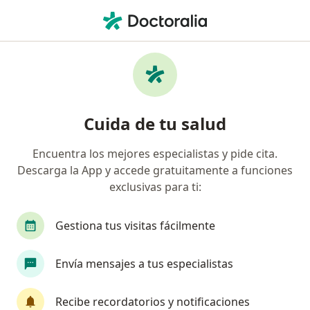
Men
¿Qué estás buscando?
Página De Inicio
Enfermedades
Lupus Eritematoso Sistémico
Lupus eritematoso sistémico -
Cuida de tu salud
Información, expertos y
Encuentra los mejores especialistas y pide cita.
preguntas frecuentes
Descarga la App y accede gratuitamente a funciones
exclusivas para ti:
Gestiona tus visitas fácilmente
Información
Pregunta al Experto
Envía mensajes a tus especialistas
Recibe recordatorios y notificaciones