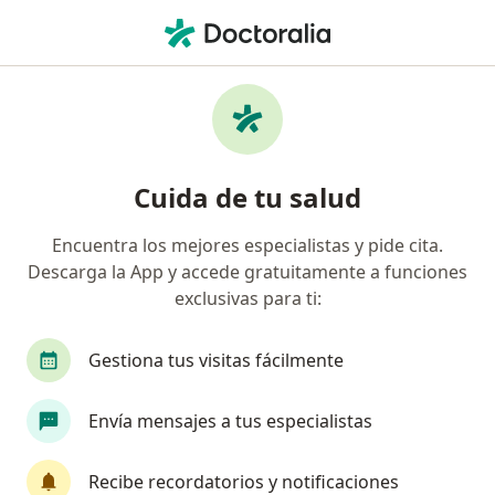
Men
Ictericia En Recién Nacidos • Envigado, Antioquia
Filtros
• 1
Seguro
Mapa
Especialistas en Ictericia en Recién Nacidos
Cuida de tu salud
en Envigado
Encuentra los mejores especialistas y pide cita.
Descarga la App y accede gratuitamente a funciones
¿Qué especialidad estás buscando?
exclusivas para ti:
Pediatra
Alergólogo
Anestesiólogo
O
Gestiona tus visitas fácilmente
Envía mensajes a tus especialistas
Recibe recordatorios y notificaciones