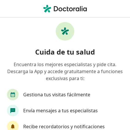
Men
Dermatitis Atópica • Envigado, Antioquia
Filtros
• 1
Seguro
Mapa
Especialistas en Dermatitis atópica en
Cuida de tu salud
Envigado
Encuentra los mejores especialistas y pide cita.
Descarga la App y accede gratuitamente a funciones
¿Qué especialidad estás buscando?
exclusivas para ti:
Pediatra
Dermatólogo
Enfermero
Fi
Gestiona tus visitas fácilmente
Envía mensajes a tus especialistas
Recibe recordatorios y notificaciones