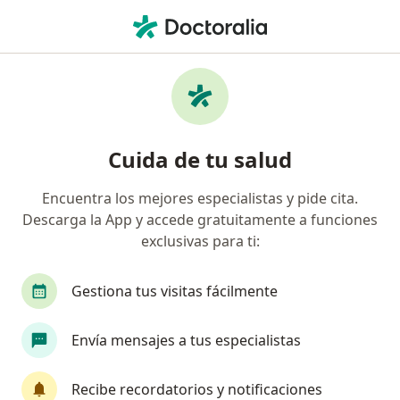
Men
Incontinencia Urinaria Hombres • Cali, Valle del Cauca
Filtros
• 1
Seguro
Mapa
Especialistas en Incontinencia urinaria:
Cuida de tu salud
hombres en Cali
Encuentra los mejores especialistas y pide cita.
Descarga la App y accede gratuitamente a funciones
¿Qué especialidad estás buscando?
exclusivas para ti:
Urólogo
Gestiona tus visitas fácilmente
Envía mensajes a tus especialistas
Recibe recordatorios y notificaciones