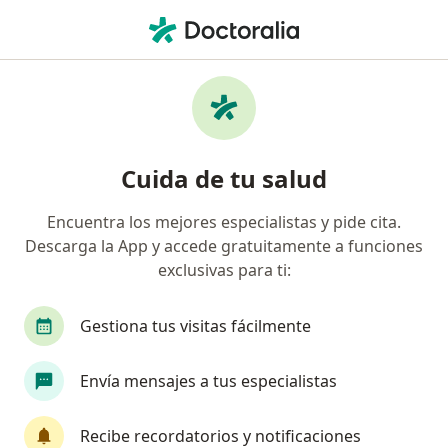
Men
Incontinencia Urinaria • Neiva, Huila
Filtros
• 1
Seguro
Mapa
Especialistas en Incontinencia urinaria en
Cuida de tu salud
Neiva
Encuentra los mejores especialistas y pide cita.
Descarga la App y accede gratuitamente a funciones
¿Qué especialidad estás buscando?
exclusivas para ti:
Urólogo
Gestiona tus visitas fácilmente
Envía mensajes a tus especialistas
Recibe recordatorios y notificaciones