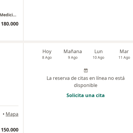
Consultorio Dra. Marggie Lopez Rodriguez- Medicina interna
 180.000
Hoy
Mañana
Lun
Mar
8 Ago
9 Ago
10 Ago
11 Ago
La reserva de citas en línea no está
disponible
Solicita una cita
•
Mapa
 150.000