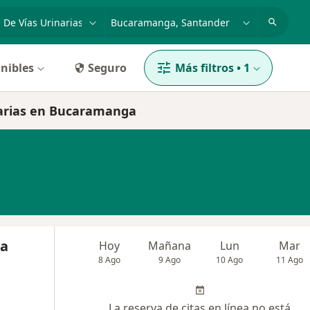
dad, enfermedad o nombre
p. ej. Bogotá
nibles
Seguro
Más filtros
•
1
inarias en Bucaramanga
na
Hoy
Mañana
Lun
Mar
8 Ago
9 Ago
10 Ago
11 Ago
La reserva de citas en línea no está