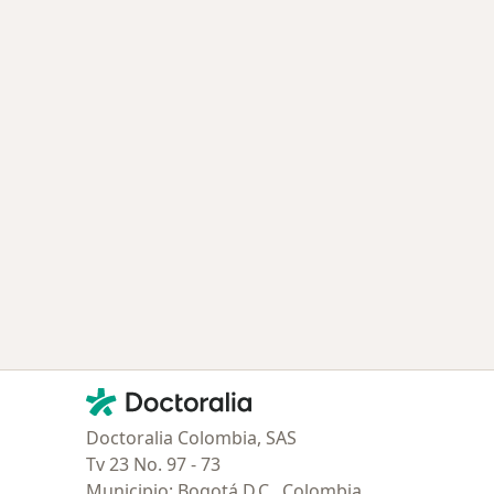
Contacto
Doctoralia - Página de inicio
Doctoralia Colombia, SAS
Tv 23 No. 97 - 73
Municipio: Bogotá D.C., Colombia