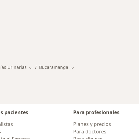
ermedades en Bucaramanga
ías Urinarias
Bucaramanga
Cambiar de ciudad
Cambiar de ciudad
os pacientes
Para profesionales
listas
Planes y precios
s
Para doctores