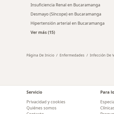
Insuficiencia Renal en Bucaramanga
Desmayo (Síncope) en Bucaramanga
Hipertensión arterial en Bucaramanga
Ver más (15)
Más en esta categoría: Otras enf
Página De Inicio
Enfermedades
Infección De V
Servicio
Para l
Privacidad y cookies
Especia
Quiénes somos
Clínica