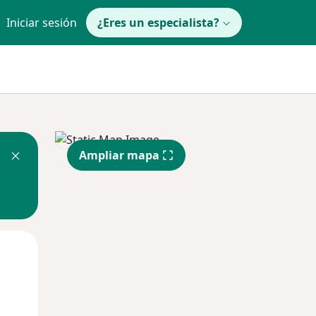
Iniciar sesión
¿Eres un especialista?
Ampliar mapa
Mié
Jue
Vie
12 Ago
13 Ago
14 Ago