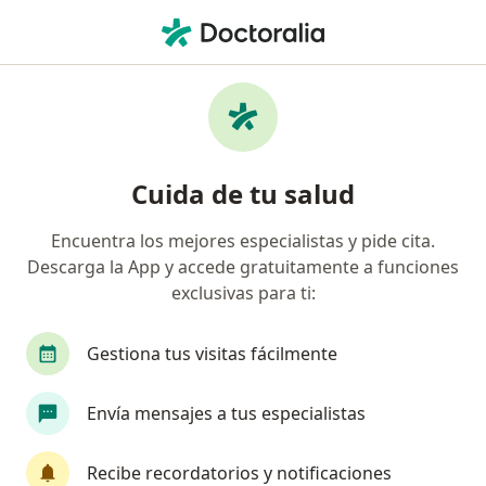
Men
Infección Del Riñón • Bucaramanga, Santander
Filtros
• 1
Seguro
Mapa
Especialistas en Infección del riñón en
Cuida de tu salud
Bucaramanga
Encuentra los mejores especialistas y pide cita.
Descarga la App y accede gratuitamente a funciones
¿Qué especialidad estás buscando?
exclusivas para ti:
Internista
Nefrólogo
Urólogo
Oncól
Gestiona tus visitas fácilmente
Envía mensajes a tus especialistas
Recibe recordatorios y notificaciones