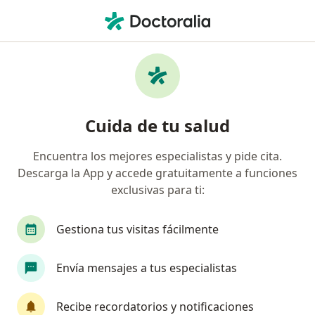
Men
Hipotiroidismo • Bucaramanga, Santander
Filtros
• 1
Seguro
Mapa
Especialistas en Hipotiroidismo en
Cuida de tu salud
Bucaramanga
Encuentra los mejores especialistas y pide cita.
Descarga la App y accede gratuitamente a funciones
¿Qué especialidad estás buscando?
exclusivas para ti:
Médico general
Internista
Endocrinólogo
Gestiona tus visitas fácilmente
Envía mensajes a tus especialistas
Recibe recordatorios y notificaciones