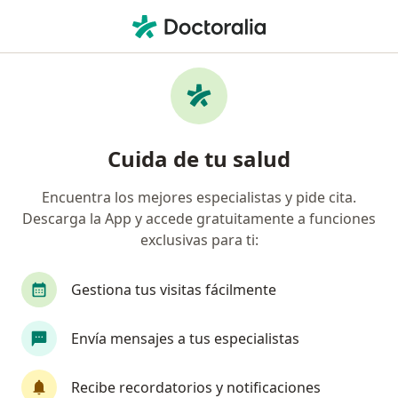
Men
Infecciones De Transmisión Sexual • Barranquilla, Atlántico
Filtros
• 1
Mapa
Especialistas en Infecciones de transmisión
Cuida de tu salud
sexual en Barranquilla
Encuentra los mejores especialistas y pide cita.
Descarga la App y accede gratuitamente a funciones
¿Qué especialidad estás buscando?
exclusivas para ti:
Médico general
Gestiona tus visitas fácilmente
Envía mensajes a tus especialistas
Recibe recordatorios y notificaciones