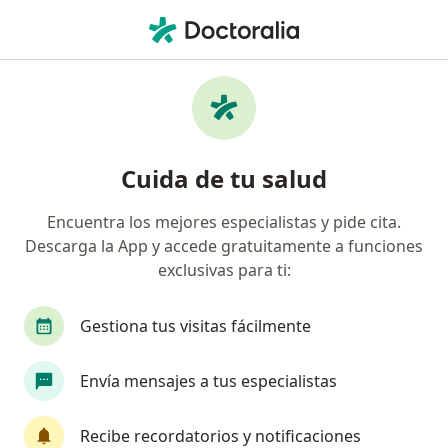
Men
Trastorno De Estrés Postraumático • Barranquilla, Atlántico
Filtros
• 1
Seguro
Mapa
Especialistas en Trastorno de estrés
Cuida de tu salud
postraumático en Barranquilla
Encuentra los mejores especialistas y pide cita.
Descarga la App y accede gratuitamente a funciones
¿Qué especialidad estás buscando?
exclusivas para ti:
Psicólogo
Psiquiatra
Médico general
Gestiona tus visitas fácilmente
Envía mensajes a tus especialistas
Recibe recordatorios y notificaciones