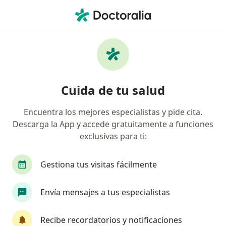
Men
Infertilidad Femenina • Neiva, Huila
Filtros
• 1
Mapa
Especialistas en Infertilidad femenina en
Cuida de tu salud
Neiva
Encuentra los mejores especialistas y pide cita.
Descarga la App y accede gratuitamente a funciones
¿Qué especialidad estás buscando?
exclusivas para ti:
Ginecólogo
Gestiona tus visitas fácilmente
Envía mensajes a tus especialistas
Recibe recordatorios y notificaciones