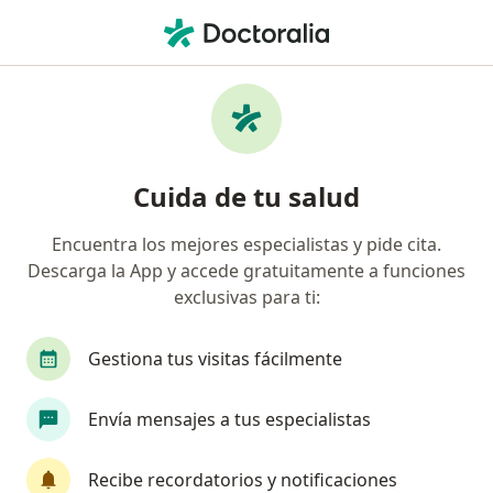
Men
Quiste Ovárico • Neiva, Huila
Filtros
• 1
Seguro
Mapa
Especialistas en Quiste ovárico en Neiva
Cuida de tu salud
Encuentra los mejores especialistas y pide cita.
¿Qué especialidad estás buscando?
Descarga la App y accede gratuitamente a funciones
Ginecólogo
Fisioterapeuta
Hematólogo
exclusivas para ti:
Gestiona tus visitas fácilmente
Envía mensajes a tus especialistas
Recibe recordatorios y notificaciones