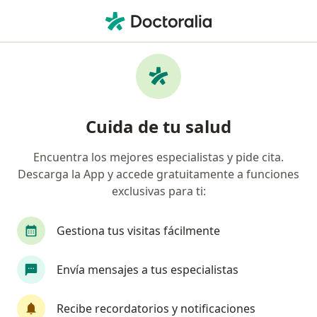
Men
Lesión Del Ligamento Cruzado Anterior Lca • Ibagué, Tolima
Filtros
• 1
Seguro
Mapa
Especialistas en Lesión del Ligamento
Cuida de tu salud
Cruzado Anterior (LCA) en Ibagué
Encuentra los mejores especialistas y pide cita.
Descarga la App y accede gratuitamente a funciones
¿Qué especialidad estás buscando?
exclusivas para ti:
Ortopedista y Traumatólogo
Especialista en 
Gestiona tus visitas fácilmente
Envía mensajes a tus especialistas
Recibe recordatorios y notificaciones