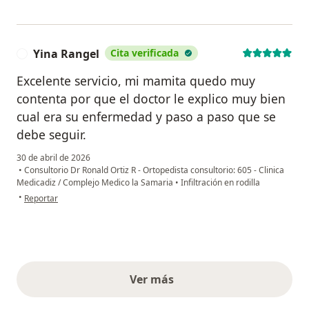
Yina Rangel
Cita verificada
Y
Excelente servicio, mi mamita quedo muy
contenta por que el doctor le explico muy bien
cual era su enfermedad y paso a paso que se
debe seguir.
30 de abril de 2026
•
Consultorio Dr Ronald Ortiz R - Ortopedista consultorio: 605 - Clinica
Medicadiz / Complejo Medico la Samaria
•
Infiltración en rodilla
en opinión del usuario Yina Rangel
•
Reportar
Ver más
opiniones anteriores