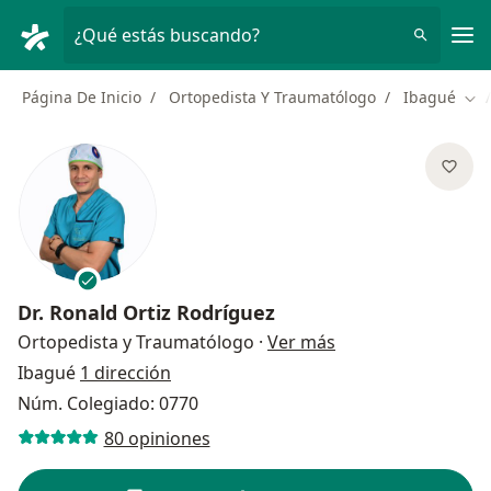
Men
¿Qué estás buscando?
Página De Inicio
Ortopedista Y Traumatólogo
Ibagué
Cam
Dr.
Ronald Ortiz Rodríguez
sobre las especial
Ortopedista y Traumatólogo
·
Ver más
Ibagué
1 dirección
Núm. Colegiado: 0770
80 opiniones