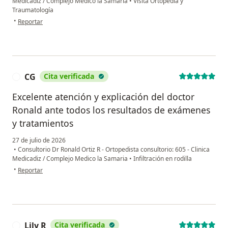
Medicadiz / Complejo Medico la Samaria
•
Visita Ortopedia y
Traumatología
en opinión del usuario Marina Villegas
•
Reportar
CG
Cita verificada
C
Excelente atención y explicación del doctor
Ronald ante todos los resultados de exámenes
y tratamientos
27 de julio de 2026
•
Consultorio Dr Ronald Ortiz R - Ortopedista consultorio: 605 - Clinica
Medicadiz / Complejo Medico la Samaria
•
Infiltración en rodilla
en opinión del usuario CG
•
Reportar
Lily R
Cita verificada
L