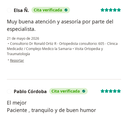
Elsa Ñ.
Cita verificada
E
Muy buena atención y asesoría por parte del
especialista.
21 de mayo de 2026
•
Consultorio Dr Ronald Ortiz R - Ortopedista consultorio: 605 - Clinica
Medicadiz / Complejo Medico la Samaria
•
Visita Ortopedia y
Traumatología
en opinión del usuario Elsa Ñ.
•
Reportar
Pablo Córdoba
Cita verificada
P
El mejor
Paciente , tranquilo y de buen humor