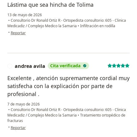
Lástima que sea hincha de Tolima
13 de mayo de 2026
•
Consultorio Dr Ronald Ortiz R - Ortopedista consultorio: 605 - Clinica
Medicadiz / Complejo Medico la Samaria
•
Infiltración en rodilla
en opinión del usuario Pablo Córdoba
•
Reportar
andrea avila
Cita verificada
A
Excelente , atención supremamente cordial muy
satisfecha con la explicación por parte de
profesional .
7 de mayo de 2026
•
Consultorio Dr Ronald Ortiz R - Ortopedista consultorio: 605 - Clinica
Medicadiz / Complejo Medico la Samaria
•
Tratamiento ortopédico de
fracturas
en opinión del usuario andrea avila
•
Reportar