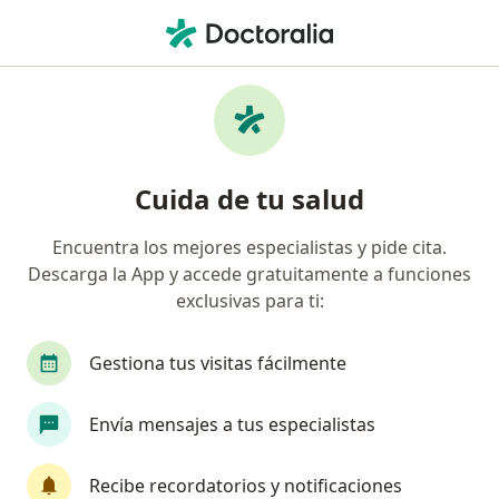
Men
Linfoma • Bucaramanga, Santander
Filtros
• 1
Seguro
Mapa
Especialistas en Linfoma en Bucaramanga
Cuida de tu salud
Encuentra los mejores especialistas y pide cita.
¿Qué especialidad estás buscando?
Descarga la App y accede gratuitamente a funciones
Internista
Hematólogo
exclusivas para ti:
Gestiona tus visitas fácilmente
Envía mensajes a tus especialistas
Recibe recordatorios y notificaciones