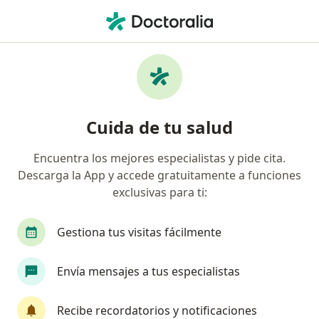
Men
Mal Comportamiento • Rionegro, Antioquia
Filtros
• 1
Mapa
Especialistas en Mal comportamiento en
Cuida de tu salud
Rionegro
Encuentra los mejores especialistas y pide cita.
Descarga la App y accede gratuitamente a funciones
¿Qué especialidad estás buscando?
exclusivas para ti:
Psicólogo
Psiquiatra
Sexólogo
Neuro
Gestiona tus visitas fácilmente
Envía mensajes a tus especialistas
Recibe recordatorios y notificaciones