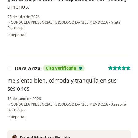
amenos.
28 de julio de 2026
•
CONSULTA PRESENCIAL PSICOLOGO DANIEL MENDOZA
•
Visita
Psicología
en opinión del usuario A. U.
•
Reportar
Dara Ariza
Cita verificada
D
me siento bien, cómoda y tranquila en sus
sesiones
18 de junio de 2026
•
CONSULTA PRESENCIAL PSICOLOGO DANIEL MENDOZA
•
Asesoría
psicológica
en opinión del usuario Dara Ariza
•
Reportar
Daniel Mendoza Giraldo