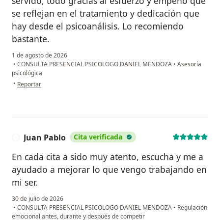
servido, todo gracias al esfuerzo y empeño que
se reflejan en el tratamiento y dedicación que
hay desde el psicoanálisis. Lo recomiendo
bastante.
1 de agosto de 2026
•
CONSULTA PRESENCIAL PSICOLOGO DANIEL MENDOZA
•
Asesoría
psicológica
en opinión del usuario Grillo
•
Reportar
Juan Pablo
Cita verificada
J
En cada cita a sido muy atento, escucha y me a
ayudado a mejorar lo que vengo trabajando en
mi ser.
30 de julio de 2026
•
CONSULTA PRESENCIAL PSICOLOGO DANIEL MENDOZA
•
Regulación
emocional antes, durante y después de competir