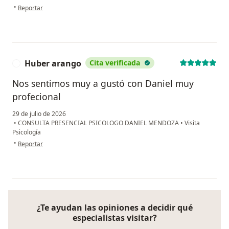
en opinión del usuario Juan Pablo
•
Reportar
Huber arango
Cita verificada
H
Nos sentimos muy a gustó con Daniel muy
profecional
29 de julio de 2026
•
CONSULTA PRESENCIAL PSICOLOGO DANIEL MENDOZA
•
Visita
Psicología
en opinión del usuario Huber arango
•
Reportar
¿Te ayudan las opiniones a decidir qué
especialistas visitar?