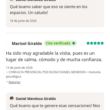
Qué bueno saber que eso se siente en los
espacios. Un saludo!
18 de junio de 2026
Marisol Giraldo
Cita verificada
M
Ha sido muy agradable la visita, pues es un
lugar de calma, cómodo y de mucha confianza.
13 de junio de 2026
•
CONSULTA PRESENCIAL PSICOLOGO DANIEL MENDOZA
•
Asesoría
psicológica
en opinión del usuario Marisol Giraldo
•
Reportar
Daniel Mendoza Giraldo
Qué bueno que te genere esas sensaciones! Nos