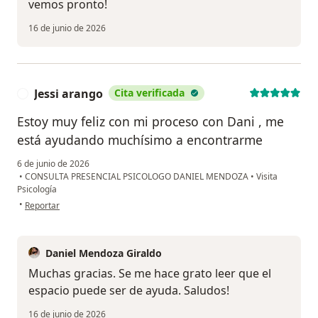
vemos pronto!
16 de junio de 2026
Jessi arango
Cita verificada
J
Estoy muy feliz con mi proceso con Dani , me
está ayudando muchísimo a encontrarme
6 de junio de 2026
•
CONSULTA PRESENCIAL PSICOLOGO DANIEL MENDOZA
•
Visita
Psicología
en opinión del usuario Jessi arango
•
Reportar
Daniel Mendoza Giraldo
Muchas gracias. Se me hace grato leer que el
espacio puede ser de ayuda. Saludos!
16 de junio de 2026