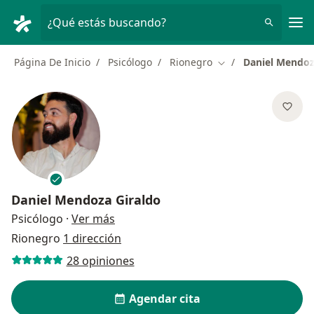
Men
¿Qué estás buscando?
Página De Inicio
Psicólogo
Rionegro
Daniel Mendoz
Cambiar de ciudad
Daniel Mendoza Giraldo
sobre las especializaciones
Psicólogo
·
Ver más
Rionegro
1 dirección
28 opiniones
Agendar cita