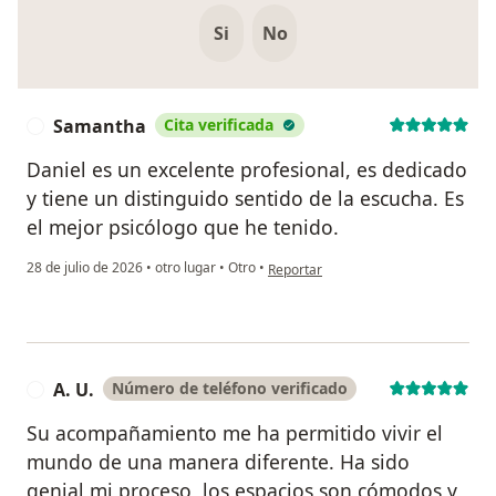
Si
No
Samantha
Cita verificada
S
Daniel es un excelente profesional, es dedicado
y tiene un distinguido sentido de la escucha. Es
el mejor psicólogo que he tenido.
en opinión del usuario Samantha
28 de julio de 2026
•
otro lugar
•
Otro
•
Reportar
A. U.
Número de teléfono verificado
A
Su acompañamiento me ha permitido vivir el
mundo de una manera diferente. Ha sido
genial mi proceso, los espacios son cómodos y