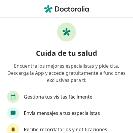
Men
Mareos • Bucaramanga, Santander
Filtros
• 1
Seguro
Mapa
Especialistas en Mareos en Bucaramanga
Cuida de tu salud
Encuentra los mejores especialistas y pide cita.
¿Qué especialidad estás buscando?
Descarga la App y accede gratuitamente a funciones
Médico general
Internista
Médico laboral
exclusivas para ti:
Gestiona tus visitas fácilmente
Envía mensajes a tus especialistas
Recibe recordatorios y notificaciones