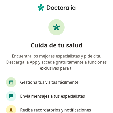
Men
Melanoma • Cali, Valle del Cauca
Filtros
• 1
Seguro
Mapa
Especialistas en Melanoma en Cali
Cuida de tu salud
Encuentra los mejores especialistas y pide cita.
¿Qué especialidad estás buscando?
Descarga la App y accede gratuitamente a funciones
Dermatólogo
Patólogo
Internista
Or
exclusivas para ti:
Gestiona tus visitas fácilmente
Envía mensajes a tus especialistas
Recibe recordatorios y notificaciones