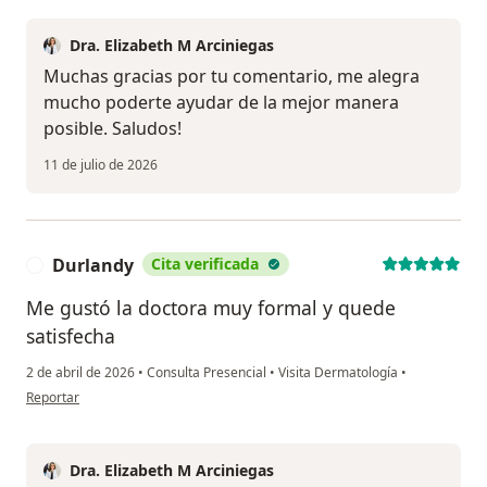
Dra. Elizabeth M Arciniegas
Muchas gracias por tu comentario, me alegra
mucho poderte ayudar de la mejor manera
posible. Saludos!
11 de julio de 2026
Durlandy
Cita verificada
D
Me gustó la doctora muy formal y quede
satisfecha
2 de abril de 2026
•
Consulta Presencial
•
Visita Dermatología
•
en opinión del usuario Durlandy
Reportar
Dra. Elizabeth M Arciniegas