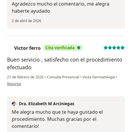
Agradezco mucho el comentario, me alegra
haberte ayudado
2 de abril de 2026
Victor ferro
Cita verificada
V
Buen servicio , satisfecho con el procedimiento
efectuado
21 de febrero de 2026
•
Consulta Presencial
•
Visita Dermatología
•
en opinión del usuario Victor ferro
Reportar
Dra. Elizabeth M Arciniegas
Me alegra mucho que te haya gustado el
procedimiento. Muchas gracias por el
comentario!