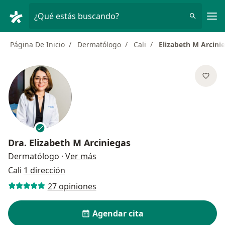
Men
¿Qué estás buscando?
Página De Inicio
Dermatólogo
Cali
Elizabeth M Arcini
Dra.
Elizabeth M Arciniegas
sobre las especializaciones
Dermatólogo
·
Ver más
Cali
1 dirección
27 opiniones
Agendar cita