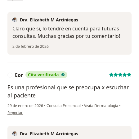
Dra. Elizabeth M Arciniegas
Claro que si, lo tendré en cuenta para futuras
consultas. Muchas gracias por tu comentario!
2 de febrero de 2026
Eor
Cita verificada
E
Es una profesional que se preocupa x escuchar
al paciente
29 de enero de 2026
•
Consulta Presencial
•
Visita Dermatología
•
en opinión del usuario Eor
Reportar
Dra. Elizabeth M Arciniegas