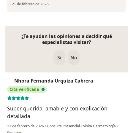
21 de febrero de 2026
¿Te ayudan las opiniones a decidir qué
especialistas visitar?
Si
No
Nhora Fernanda Urquiza Cabrera
N
Cita verificada
Super querida, amable y con explicación
detallada
11 de febrero de 2026
•
Consulta Presencial
•
Visita Dermatología
•
en opinión del usuario Nhora Fernanda Urquiza Cabrera
Reportar