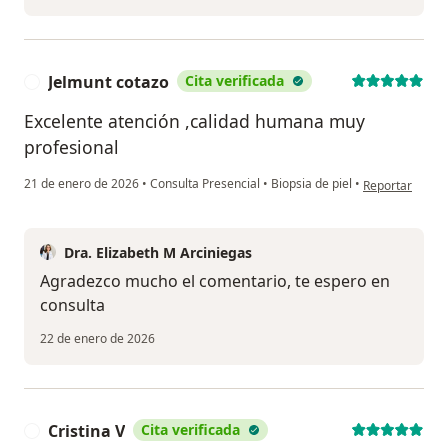
Jelmunt cotazo
Cita verificada
J
Excelente atención ,calidad humana muy
profesional
en opinión del 
21 de enero de 2026
•
Consulta Presencial
•
Biopsia de piel
•
Reportar
Dra. Elizabeth M Arciniegas
Agradezco mucho el comentario, te espero en
consulta
22 de enero de 2026
Cristina V
Cita verificada
C