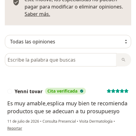
pagar para modificar o eliminar opiniones.
Más información sobre opiniones
Saber más.
Busca en opiniones
Yenni tovar
Cita verificada
Y
Es muy amable,esplica muy bien te recomienda
productos que se adecuan a tu prosupuesyo
11 de julio de 2026
•
Consulta Presencial
•
Visita Dermatología
•
en opinión del usuario Yenni tovar
Reportar