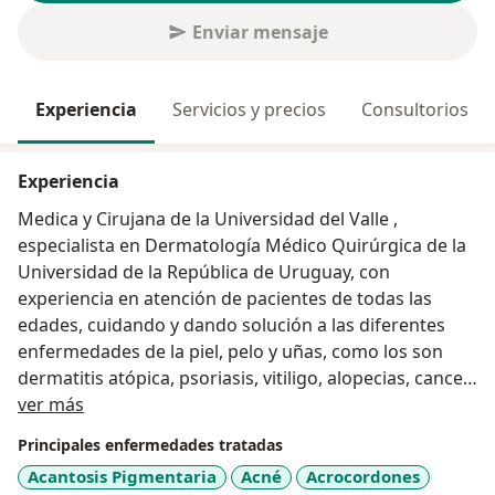
Enviar mensaje
Experiencia
Servicios y precios
Consultorios
Experiencia
Medica y Cirujana de la Universidad del Valle ,
especialista en Dermatología Médico Quirúrgica de la
Universidad de la República de Uruguay, con
experiencia en atención de pacientes de todas las
edades, cuidando y dando solución a las diferentes
enfermedades de la piel, pelo y uñas, como los son
dermatitis atópica, psoriasis, vitiligo, alopecias, cancer
Acerca de mí
de piel, entre otras. También mejorando la autoestima
ver más
y seguridad de mis pacientes con tratamientos
Principales enfermedades tratadas
estéticos de calidad
Acantosis Pigmentaria
Acné
Acrocordones