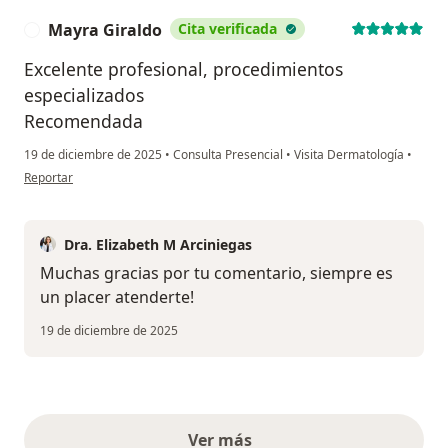
Mayra Giraldo
Cita verificada
M
Excelente profesional, procedimientos
especializados
Recomendada
19 de diciembre de 2025
•
Consulta Presencial
•
Visita Dermatología
•
en opinión del usuario Mayra Giraldo
Reportar
Dra. Elizabeth M Arciniegas
Muchas gracias por tu comentario, siempre es
un placer atenderte!
19 de diciembre de 2025
Ver más