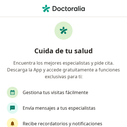
Men
Miomas • Chía, Cundinamarca
Filtros
• 1
Seguro
Mapa
Especialistas en Miomas en Chía
Cuida de tu salud
Encuentra los mejores especialistas y pide cita.
¿Qué especialidad estás buscando?
Descarga la App y accede gratuitamente a funciones
Ginecólogo
Terapeuta complementario
N
exclusivas para ti:
Gestiona tus visitas fácilmente
Envía mensajes a tus especialistas
Recibe recordatorios y notificaciones