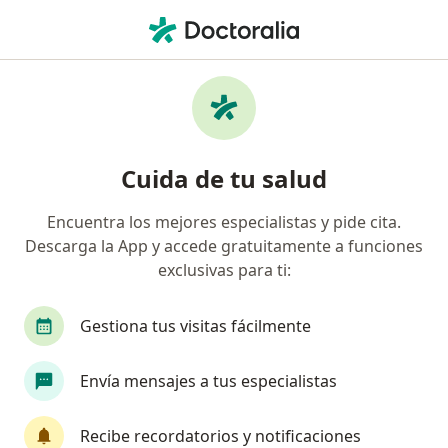
Men
Prolapso Uterino • Chía, Cundinamarca
Filtros
• 1
Seguro
Mapa
Especialistas en Prolapso uterino en Chía
Cuida de tu salud
Encuentra los mejores especialistas y pide cita.
¿Qué especialidad estás buscando?
Descarga la App y accede gratuitamente a funciones
Ginecólogo
Terapeuta complementario
C
exclusivas para ti:
Gestiona tus visitas fácilmente
Envía mensajes a tus especialistas
Recibe recordatorios y notificaciones