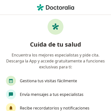
Men
Aborto Espontáneo • Chía, Cundinamarca
Filtros
• 1
Seguro
Mapa
Especialistas en Aborto espontáneo en Chía
Cuida de tu salud
Encuentra los mejores especialistas y pide cita.
¿Qué especialidad estás buscando?
Descarga la App y accede gratuitamente a funciones
Ginecólogo
Terapeuta complementario
G
exclusivas para ti:
Gestiona tus visitas fácilmente
Envía mensajes a tus especialistas
Recibe recordatorios y notificaciones