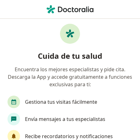
Men
Amenaza De Aborto • Chía, Cundinamarca
Filtros
• 1
Mapa
Especialistas en Amenaza de aborto en Chía
Cuida de tu salud
Encuentra los mejores especialistas y pide cita.
¿Qué especialidad estás buscando?
Descarga la App y accede gratuitamente a funciones
Ginecólogo
Terapeuta complementario
exclusivas para ti:
Gestiona tus visitas fácilmente
Envía mensajes a tus especialistas
Recibe recordatorios y notificaciones