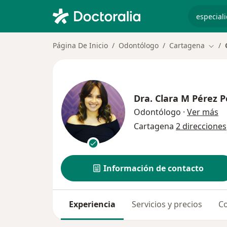
especiali
Página De Inicio
Odontólogo
Cartagena
Cambi
Dra.
Clara M Pérez P
so
Odontólogo
·
Ver más
Cartagena
2 direcciones
Información de contacto
Experiencia
Servicios y precios
Co