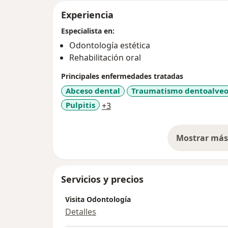
Experiencia
Especialista en:
Odontología estética
Rehabilitación oral
Principales enfermedades tratadas
Abceso dental
Traumatismo dentoalveo
a11y_sr_more_diseases
Pulpitis
+3
Mostrar más 
so
Servicios y precios
Visita Odontología
Detalles