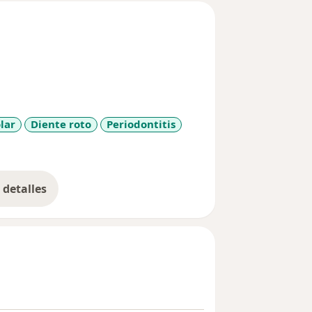
lar
Diente roto
Periodontitis
detalles
bre la experiencia