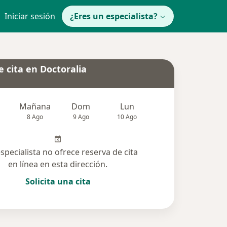
Iniciar sesión
¿Eres un especialista?
 cita en Doctoralia
Mañana
Dom
Lun
Mar
Mié
8 Ago
9 Ago
10 Ago
11 Ago
12 Ag
especialista no ofrece reserva de cita
en línea en esta dirección.
Solicita una cita
cionadas (1)