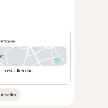
artagena
ar
 abre en una nueva pestaña
e en esta dirección
detalles
bre la dirección