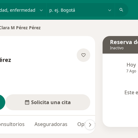
dad, enfermedad o nombre
p. ej. Bogotá
Clara M Pérez Pérez
ar de ciudad
Reserva de
Inactivo
érez
Hoy
bre las especializaciones
7 Ago
Este 
Solicita una cita
nsultorios
Aseguradoras
Opiniones
Dudas solu