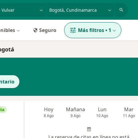
dad, enfermedad o nombre
p. ej. Bogotá
nibles
Seguro
Más filtros
•
1
Bogotá
ntario
Hoy
Mañana
Lun
Mar
ia
8 Ago
9 Ago
10 Ago
11 Ago
La reserva de citas en línea no está