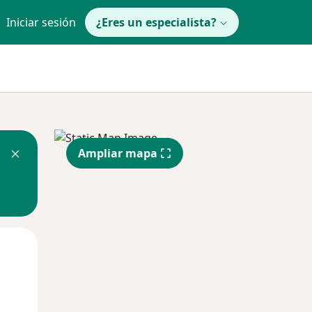
Iniciar sesión
¿Eres un especialista?
Ampliar mapa
Mié
Jue
Vie
12 Ago
13 Ago
14 Ago