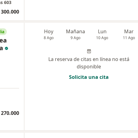
ns 603
 300.000
Hoy
Mañana
Lun
Mar
ia
8 Ago
9 Ago
10 Ago
11 Ago
rea
a
La reserva de citas en línea no está
disponible
Solicita una cita
 270.000