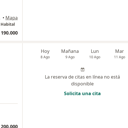
a, Bogotá
•
Mapa
 Habital
 190.000
Hoy
Mañana
Lun
Mar
8 Ago
9 Ago
10 Ago
11 Ago
La reserva de citas en línea no está
disponible
Solicita una cita
 200.000