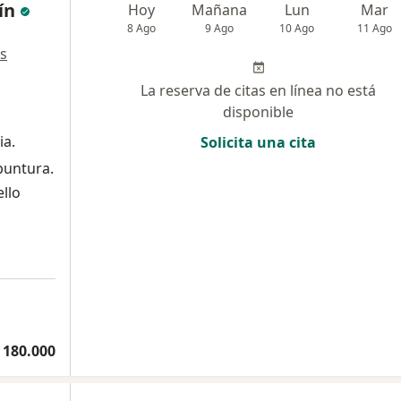
ín
Hoy
Mañana
Lun
Mar
8 Ago
9 Ago
10 Ago
11 Ago
s
La reserva de citas en línea no está
disponible
ia.
Solicita una cita
puntura.
ello
 180.000