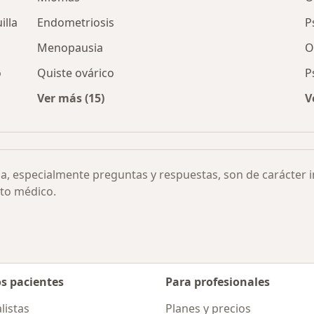
illa
Endometriosis
P
Menopausia
O
o
Quiste ovárico
P
Ver más (15)
V
de la menstruación por ciudad
Más en esta categoría: Otras enfermedades
ia, especialmente preguntas y respuestas, son de carácter 
to médico.
os pacientes
Para profesionales
listas
Planes y precios