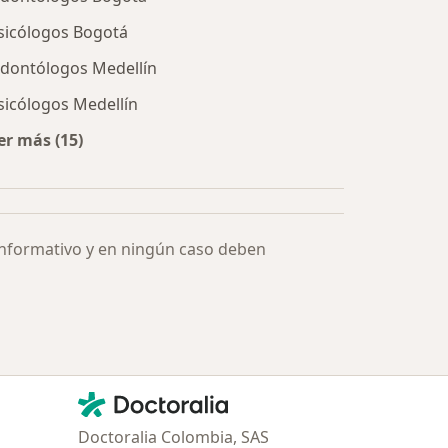
sicólogos Bogotá
dontólogos Medellín
sicólogos Medellín
er más (15)
Más en esta categoría: Especialistas más solicitados
informativo y en ningún caso deben
Contacto
Doctoralia - Página de inicio
Doctoralia Colombia, SAS