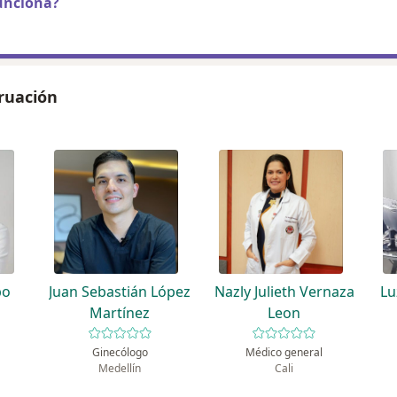
unciona?
ruación
po
Juan Sebastián López
Nazly Julieth Vernaza
Lu
Martínez
Leon
Ginecólogo
Médico general
Medellín
Cali