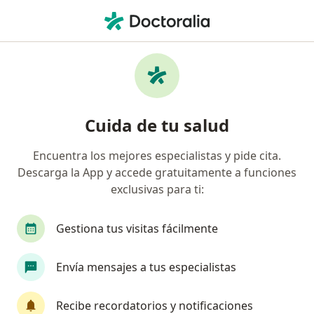
Men
Periodontitis • Zipaquirá, Cundinamarca
Filtros
• 1
Seguro
Mapa
Especialistas en Periodontitis en Zipaquirá
Cuida de tu salud
Encuentra los mejores especialistas y pide cita.
¿Qué especialidad estás buscando?
Descarga la App y accede gratuitamente a funciones
Odontólogo
Ortodoncista
Cirujano maxil
exclusivas para ti:
Gestiona tus visitas fácilmente
Envía mensajes a tus especialistas
Recibe recordatorios y notificaciones