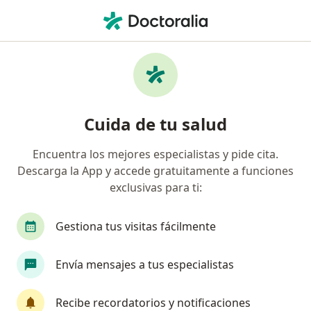
Men
Malposiciones Dentales • Zipaquirá, Cundinamarca
Filtros
• 1
Seguro
Mapa
Especialistas en Malposiciones dentales en
Cuida de tu salud
Zipaquirá
Encuentra los mejores especialistas y pide cita.
Descarga la App y accede gratuitamente a funciones
¿Qué especialidad estás buscando?
exclusivas para ti:
Odontólogo
Ortodoncista
Cirujano maxil
Gestiona tus visitas fácilmente
Envía mensajes a tus especialistas
Recibe recordatorios y notificaciones