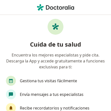
Men
Bruxismo • Zipaquirá, Cundinamarca
Filtros
• 1
Seguro
Mapa
Especialistas en Bruxismo en Zipaquirá
Cuida de tu salud
Encuentra los mejores especialistas y pide cita.
¿Qué especialidad estás buscando?
Descarga la App y accede gratuitamente a funciones
Odontólogo
Ortodoncista
Cirujano maxil
exclusivas para ti:
Gestiona tus visitas fácilmente
Envía mensajes a tus especialistas
Recibe recordatorios y notificaciones