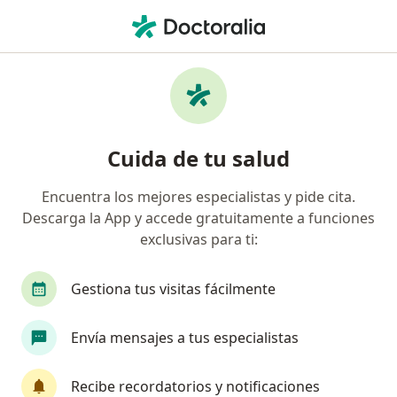
Men
Diente Perdido • Zipaquirá, Cundinamarca
Filtros
• 1
Seguro
Mapa
Especialistas en Diente perdido en Zipaquirá
Cuida de tu salud
Encuentra los mejores especialistas y pide cita.
¿Qué especialidad estás buscando?
Descarga la App y accede gratuitamente a funciones
Odontólogo
Ortodoncista
Cirujano maxil
exclusivas para ti:
Gestiona tus visitas fácilmente
Envía mensajes a tus especialistas
Recibe recordatorios y notificaciones