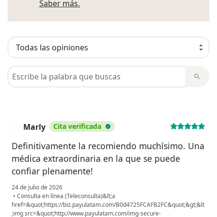
Más información sobre opiniones
Saber más.
Busca en opiniones
Marly
Cita verificada
M
Definitivamente la recomiendo muchísimo. Una
médica extraordinaria en la que se puede
confiar plenamente!
24 de julio de 2026
•
Consulta en línea (Teleconsulta)&lt;a
href=&quot;https://biz.payulatam.com/B0d4725FCAFB2FC&quot;&gt;&lt
;img src=&quot;http://www.payulatam.com/img-secure-