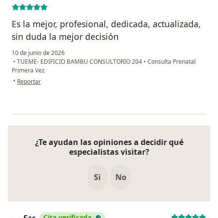
Es la mejor, profesional, dedicada, actualizada,
sin duda la mejor decisión
10 de junio de 2026
•
TUEME- EDIFICIO BAMBU CONSULTORIO 204
•
Consulta Prenatal
Primera Vez
en opinión del usuario Maria Paula Guzmán Silva
•
Reportar
¿Te ayudan las opiniones a decidir qué
especialistas visitar?
Si
No
Scc
Cita verificada
S