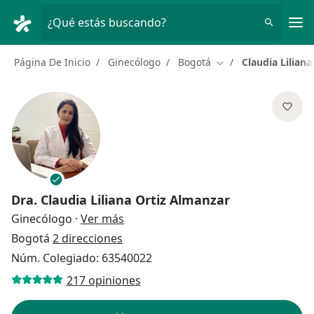
Men
¿Qué estás buscando?
Página De Inicio
Ginecólogo
Bogotá
Claudia Lilian
Cambiar de ciudad
Dra.
Claudia Liliana Ortiz Almanzar
sobre las especializaciones
Ginecólogo
·
Ver más
Bogotá
2 direcciones
Núm. Colegiado: 63540022
217 opiniones