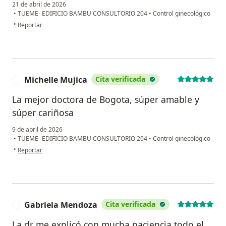
21 de abril de 2026
•
TUEME- EDIFICIO BAMBU CONSULTORIO 204
•
Control ginecológico
en opinión del usuario Yuly Tabares
•
Reportar
Michelle Mujica
Cita verificada
M
La mejor doctora de Bogota, súper amable y
súper cariñosa
9 de abril de 2026
•
TUEME- EDIFICIO BAMBU CONSULTORIO 204
•
Control ginecológico
en opinión del usuario Michelle Mujica
•
Reportar
Gabriela Mendoza
Cita verificada
G
La dr me explicó con mucha paciencia todo el