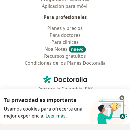
Aplicación para móvil
Para profesionales
Planes y precios
Para doctores
Para clinicas
Noa Notes
nuevo
Recursos gratuitos
Condiciones de los Planes Doctoralia
Contacto
Doctoralia - Página de inicio
Doctoralia Colombia, SAS
Tv 23 No. 97 - 73
Tu privacidad es importante
Municipio: Bogotá D.C., Colombia
Usamos cookies para ofrecerte una
mejor experiencia.
Leer más
.
se abre en una nueva pestaña
se abre en una nueva pestaña
se abre en una nueva pestaña
se abre en una nueva pes
se abre en 
se a
Polska
,
Türkiye
,
España
,
Italia
,
Deutschland
,
Česko
,