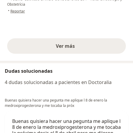
Obstetrícia
en opinión del usuario Carolina Diaz
•
Reportar
Ver más
opiniones anteriores
Dudas solucionadas
4 dudas solucionadas a pacientes en Doctoralia
Buenas quisiera hacer una pegunta me aplique l 8 de enero la
medroxiprogesterona y me tocaba la próx
Buenas quisiera hacer una pegunta me aplique l
8 de enero la medroxiprogesterona y me tocaba
la próxima dosis el 8 de abril pero me dijeron