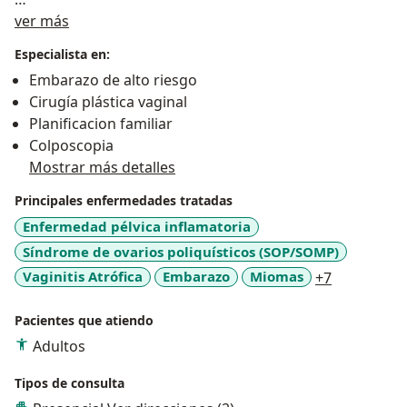
Acerca de mí
Mi consulta se caracteriza por el respeto, la
ver más
honestidad y calidez a la hora de atender las
Especialista en:
necesidades de mis pacientes.
Embarazo de alto riesgo
Cirugía plástica vaginal
Planificacion familiar
Colposcopia
Mostrar más detalles
Principales enfermedades tratadas
Enfermedad pélvica inflamatoria
Síndrome de ovarios poliquísticos (SOP/SOMP)
a11y_sr_m
Vaginitis Atrófica
Embarazo
Miomas
+7
Pacientes que atiendo
Adultos
Tipos de consulta