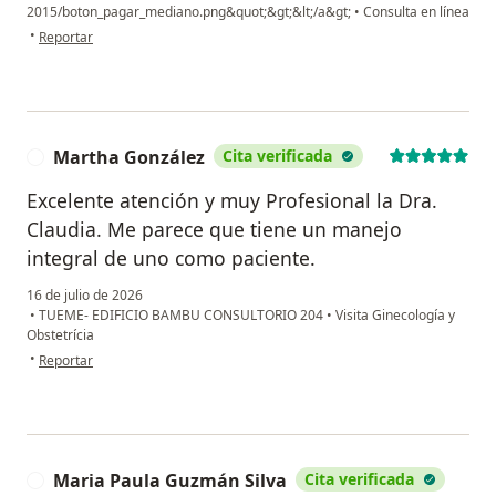
2015/boton_pagar_mediano.png&quot;&gt;&lt;/a&gt;
•
Consulta en línea
en opinión del usuario Marly
•
Reportar
Martha González
Cita verificada
M
Excelente atención y muy Profesional la Dra.
Claudia. Me parece que tiene un manejo
integral de uno como paciente.
16 de julio de 2026
•
TUEME- EDIFICIO BAMBU CONSULTORIO 204
•
Visita Ginecología y
Obstetrícia
en opinión del usuario Martha González
•
Reportar
Maria Paula Guzmán Silva
Cita verificada