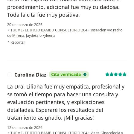
procedimiento, adicional fue muy cuidadosa.
Toda la cita fue muy positiva.
20 de marzo de 2026
•
TUEME- EDIFICIO BAMBU CONSULTORIO 204
•
Insercion y/o retiro
de Mirena, Jaydess o kyleena
en opinión del usuario Gabriela Mendoza
•
Reportar
Carolina Diaz
Cita verificada
C
La Dra. Liliana fue muy empática, profesional y
se tomó el tiempo para hacer una consulta y
evaluación pertinentes, y explicaciones
detalladas. Esperaré los resultados del
tratamiento asignado. ¡Mil gracias!
12 de marzo de 2026
•
TUEME- EDIFICIO BAMBU CONSULTORIO 204
•
Visita Ginecología y