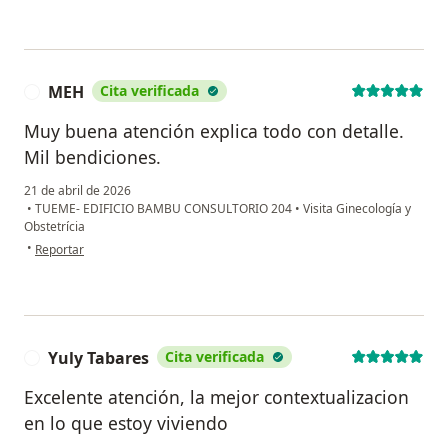
MEH
Cita verificada
M
Muy buena atención explica todo con detalle.
Mil bendiciones.
21 de abril de 2026
•
TUEME- EDIFICIO BAMBU CONSULTORIO 204
•
Visita Ginecología y
Obstetrícia
en opinión del usuario MEH
•
Reportar
Yuly Tabares
Cita verificada
Y
Excelente atención, la mejor contextualizacion
en lo que estoy viviendo