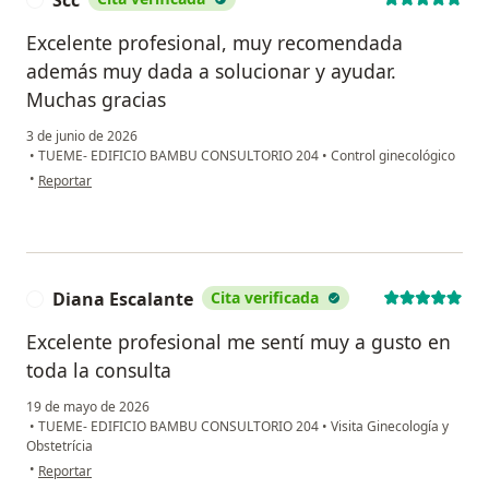
Excelente profesional, muy recomendada
además muy dada a solucionar y ayudar.
Muchas gracias
3 de junio de 2026
•
TUEME- EDIFICIO BAMBU CONSULTORIO 204
•
Control ginecológico
en opinión del usuario Scc
•
Reportar
Diana Escalante
Cita verificada
D
Excelente profesional me sentí muy a gusto en
toda la consulta
19 de mayo de 2026
•
TUEME- EDIFICIO BAMBU CONSULTORIO 204
•
Visita Ginecología y
Obstetrícia
en opinión del usuario Diana Escalante
•
Reportar