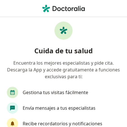
Men
Queloides • Pereira, Risaralda
Filtros
• 1
Seguro
Mapa
Especialistas en Queloides en Pereira
Cuida de tu salud
Encuentra los mejores especialistas y pide cita.
¿Qué especialidad estás buscando?
Descarga la App y accede gratuitamente a funciones
Dermatólogo
exclusivas para ti:
Gestiona tus visitas fácilmente
Envía mensajes a tus especialistas
Recibe recordatorios y notificaciones