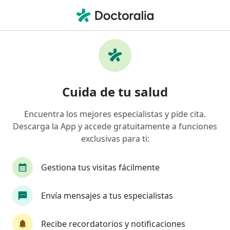
Men
Psoriasis • Pereira, Risaralda
Filtros
• 1
Seguro
Mapa
Especialistas en Psoriasis en Pereira
Cuida de tu salud
Encuentra los mejores especialistas y pide cita.
¿Qué especialidad estás buscando?
Descarga la App y accede gratuitamente a funciones
Dermatólogo
Médico general
Medico alte
exclusivas para ti:
Gestiona tus visitas fácilmente
Envía mensajes a tus especialistas
Recibe recordatorios y notificaciones