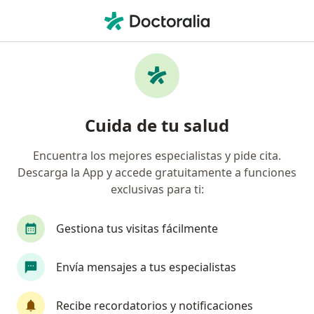
Men
Alopecia En Mujeres • Pereira, Risaralda
Filtros
• 1
Seguro
Mapa
Especialistas en Alopecia en mujeres en
Cuida de tu salud
Pereira
Encuentra los mejores especialistas y pide cita.
Descarga la App y accede gratuitamente a funciones
¿Qué especialidad estás buscando?
exclusivas para ti:
Dermatólogo
Médico general
Gestiona tus visitas fácilmente
Envía mensajes a tus especialistas
Recibe recordatorios y notificaciones