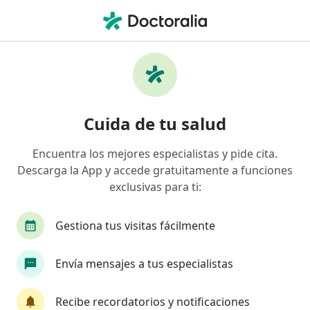
Men
Síndrome De Fatiga Crónica • Sabaneta, Antioquia
Filtros
• 1
Seguro
Mapa
Especialistas en Síndrome de fatiga crónica
Cuida de tu salud
en Sabaneta
Encuentra los mejores especialistas y pide cita.
Descarga la App y accede gratuitamente a funciones
¿Qué especialidad estás buscando?
exclusivas para ti:
Médico general
Internista
Ginecólogo
Gestiona tus visitas fácilmente
Envía mensajes a tus especialistas
Recibe recordatorios y notificaciones