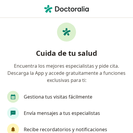
Men
¿Qué estás buscando?
Página De Inicio
Enfermedades
Angustia
Angustia - Información, expertos
Cuida de tu salud
y preguntas frecuentes
Encuentra los mejores especialistas y pide cita.
Descarga la App y accede gratuitamente a funciones
exclusivas para ti:
Información
Gestiona tus visitas fácilmente
Envía mensajes a tus especialistas
No descuides tu salud
Escoge la consulta en línea para empezar o
Recibe recordatorios y notificaciones