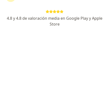
continuar tu tratamiento sin salir de casa. Si lo
necesitas, también puedes reservar una cita
presencial.
4.8 y 4.8 de valoración media en Google Play y Apple
Store
Mostrar especialistas
¿Cómo funciona?
Expertos en angustia
Yuliana Andrea Garcia Restrepo
Psicólogo
Medellín